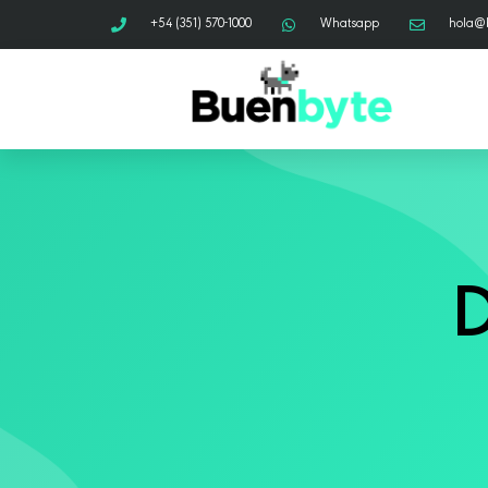
+54 (351) 570-1000
Whatsapp
hola@
D