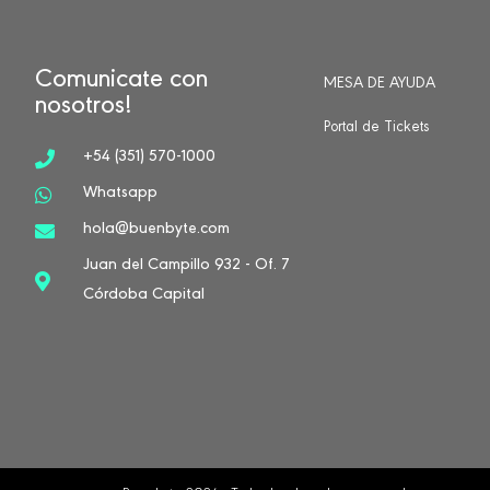
Comunicate con
MESA DE AYUDA
nosotros!
Portal de Tickets
+54 (351) 570-1000
Whatsapp
hola@buenbyte.com
Juan del Campillo 932 - Of. 7
Córdoba Capital