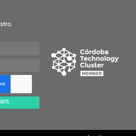
stro
BITE